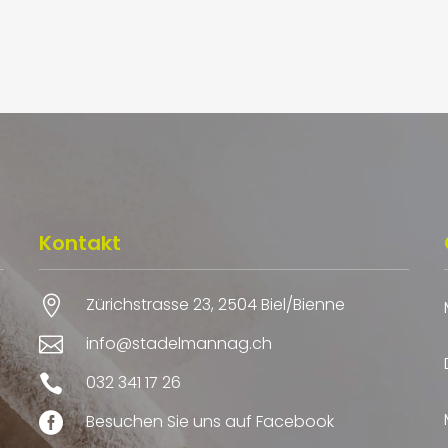
Kontakt

Zürichstrasse 23, 2504 Biel/Bienne

info@stadelmannag.ch

032 341 17 26

Besuchen Sie uns auf Facebook