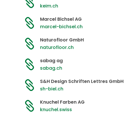

keim.ch
Marcel Bichsel AG

marcel-bichsel.ch
Naturofloor GmbH

naturofloor.ch
sabag ag

sabag.ch
S&H Design Schriften Lettres GmbH

sh-biel.ch
Knuchel Farben AG

knuchel.swiss