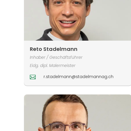
Reto Stadelmann
Inhaber / Geschäftsführer
Eidg. dipl. Malermeister
r.stadelmann@stadelmannag.ch
